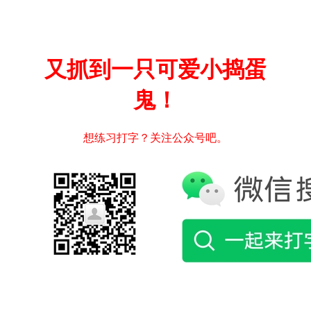
又抓到一只可爱小捣蛋
鬼！
想练习打字？关注公众号吧。