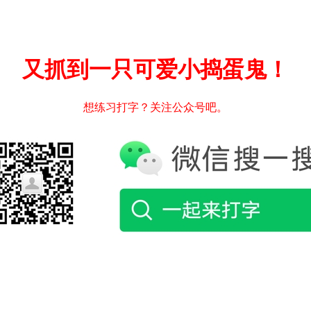
又抓到一只可爱小捣蛋鬼！
想练习打字？关注公众号吧。