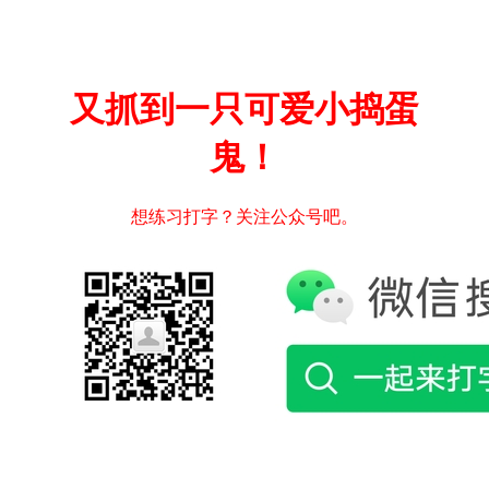
又抓到一只可爱小捣蛋
鬼！
想练习打字？关注公众号吧。