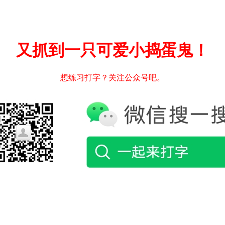
又抓到一只可爱小捣蛋鬼！
想练习打字？关注公众号吧。