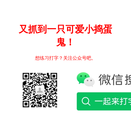
又抓到一只可爱小捣蛋
鬼！
想练习打字？关注公众号吧。