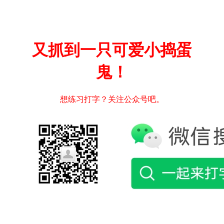
又抓到一只可爱小捣蛋
鬼！
想练习打字？关注公众号吧。