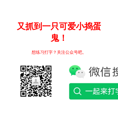
又抓到一只可爱小捣蛋
鬼！
想练习打字？关注公众号吧。