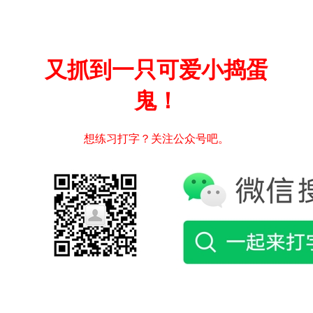
又抓到一只可爱小捣蛋
鬼！
想练习打字？关注公众号吧。