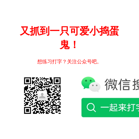
又抓到一只可爱小捣蛋
鬼！
想练习打字？关注公众号吧。