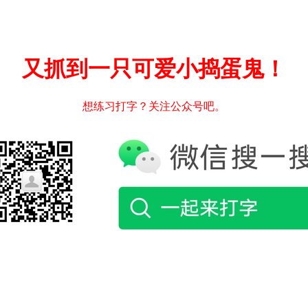
又抓到一只可爱小捣蛋鬼！
想练习打字？关注公众号吧。