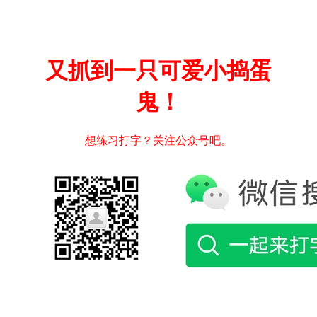
又抓到一只可爱小捣蛋
鬼！
想练习打字？关注公众号吧。