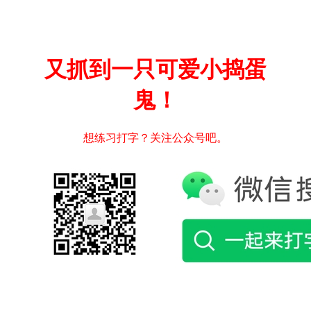
又抓到一只可爱小捣蛋
鬼！
想练习打字？关注公众号吧。