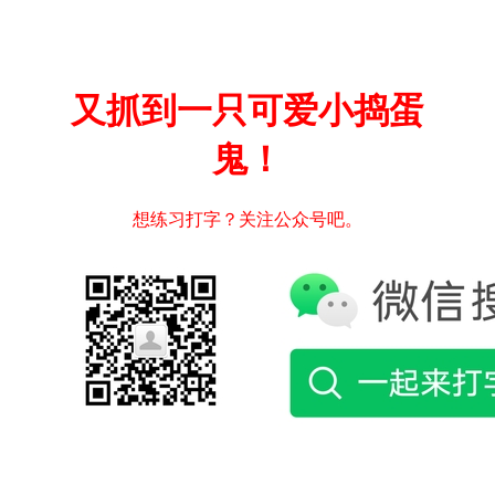
又抓到一只可爱小捣蛋
鬼！
想练习打字？关注公众号吧。