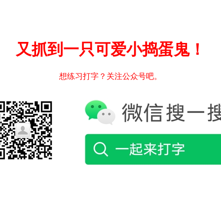
又抓到一只可爱小捣蛋鬼！
想练习打字？关注公众号吧。