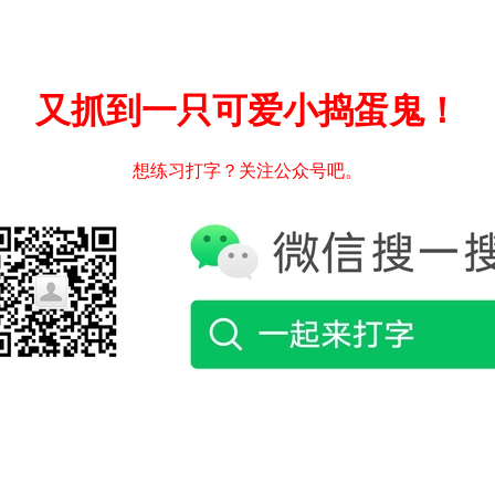
又抓到一只可爱小捣蛋鬼！
想练习打字？关注公众号吧。