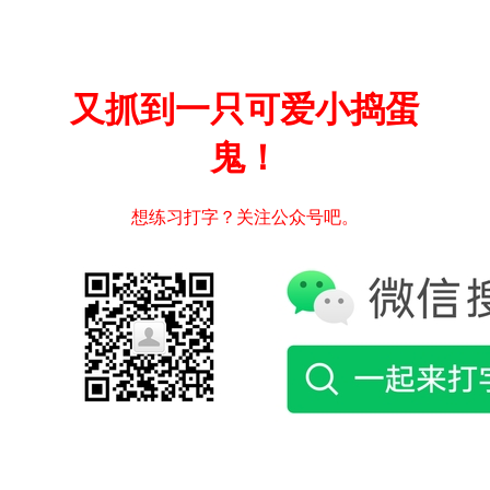
又抓到一只可爱小捣蛋
鬼！
想练习打字？关注公众号吧。