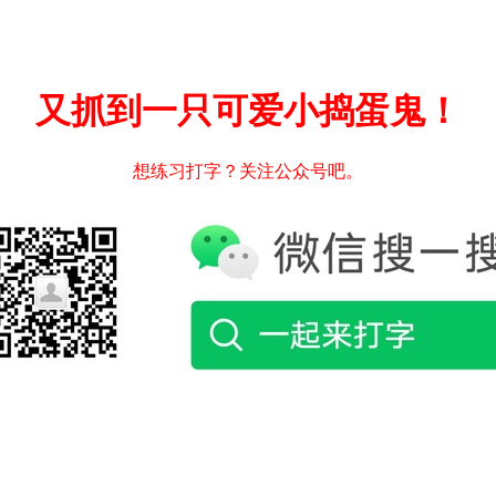
又抓到一只可爱小捣蛋鬼！
想练习打字？关注公众号吧。