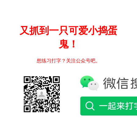
又抓到一只可爱小捣蛋
鬼！
想练习打字？关注公众号吧。