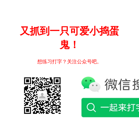
又抓到一只可爱小捣蛋
鬼！
想练习打字？关注公众号吧。