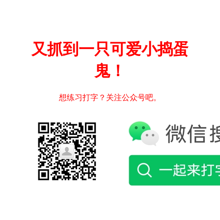
又抓到一只可爱小捣蛋
鬼！
想练习打字？关注公众号吧。