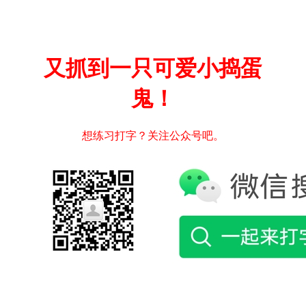
又抓到一只可爱小捣蛋
鬼！
想练习打字？关注公众号吧。