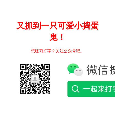
又抓到一只可爱小捣蛋
鬼！
想练习打字？关注公众号吧。