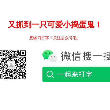
又抓到一只可爱小捣蛋鬼！
想练习打字？关注公众号吧。