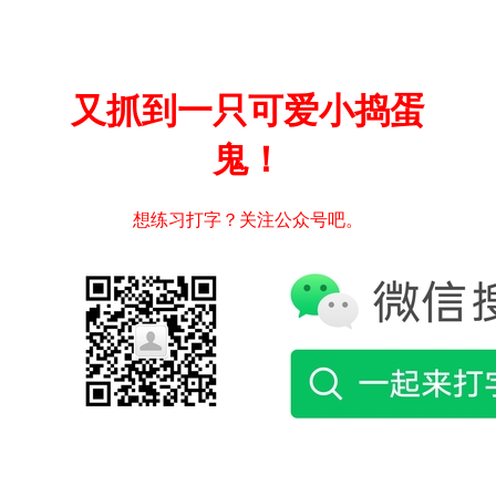
又抓到一只可爱小捣蛋
鬼！
想练习打字？关注公众号吧。