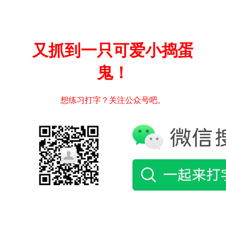
又抓到一只可爱小捣蛋
鬼！
想练习打字？关注公众号吧。