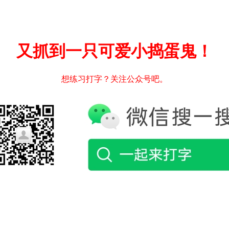
又抓到一只可爱小捣蛋鬼！
想练习打字？关注公众号吧。