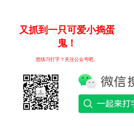
又抓到一只可爱小捣蛋
鬼！
想练习打字？关注公众号吧。