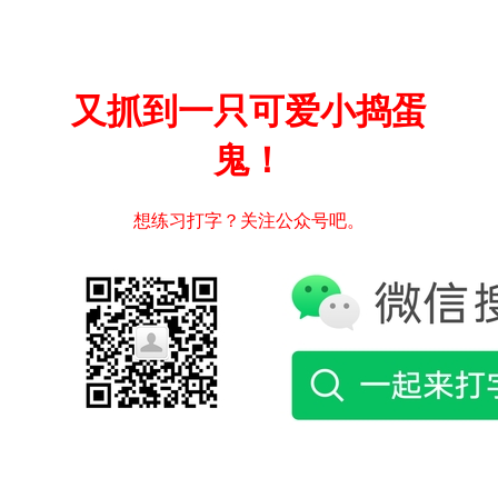
又抓到一只可爱小捣蛋
鬼！
想练习打字？关注公众号吧。