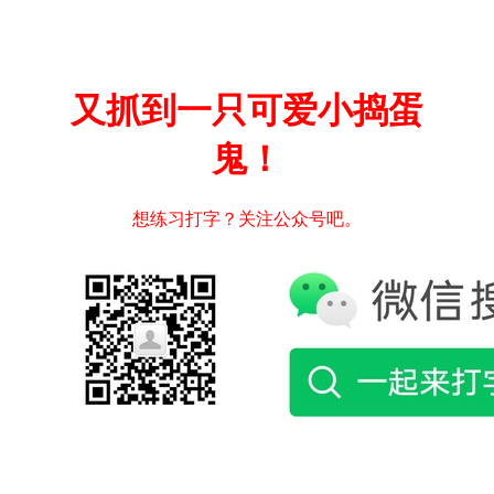
又抓到一只可爱小捣蛋
鬼！
想练习打字？关注公众号吧。