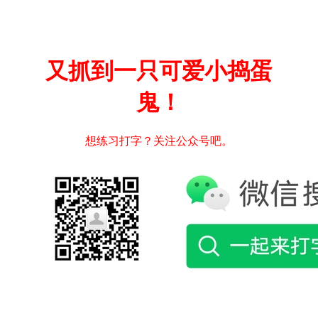
又抓到一只可爱小捣蛋
鬼！
想练习打字？关注公众号吧。