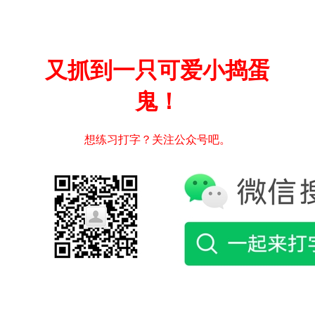
又抓到一只可爱小捣蛋
鬼！
想练习打字？关注公众号吧。