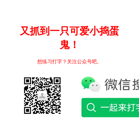
又抓到一只可爱小捣蛋
鬼！
想练习打字？关注公众号吧。