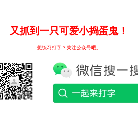
又抓到一只可爱小捣蛋鬼！
想练习打字？关注公众号吧。