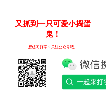
又抓到一只可爱小捣蛋
鬼！
想练习打字？关注公众号吧。