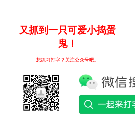
又抓到一只可爱小捣蛋
鬼！
想练习打字？关注公众号吧。