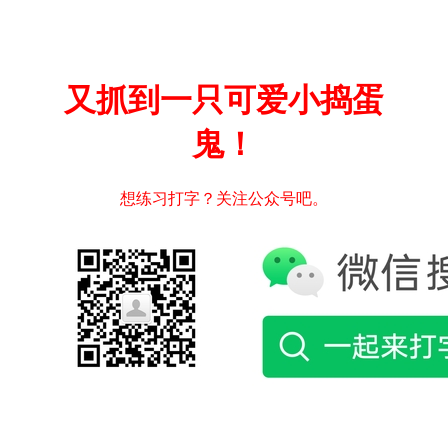
又抓到一只可爱小捣蛋
鬼！
想练习打字？关注公众号吧。