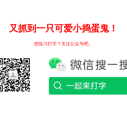
又抓到一只可爱小捣蛋鬼！
想练习打字？关注公众号吧。