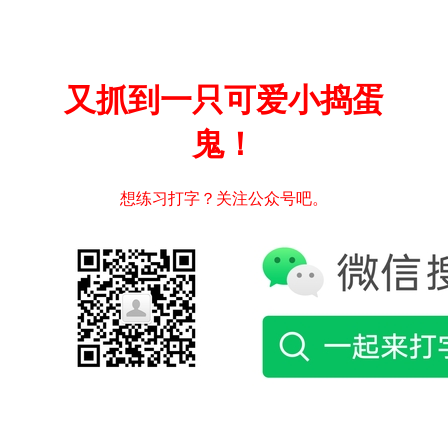
又抓到一只可爱小捣蛋
鬼！
想练习打字？关注公众号吧。