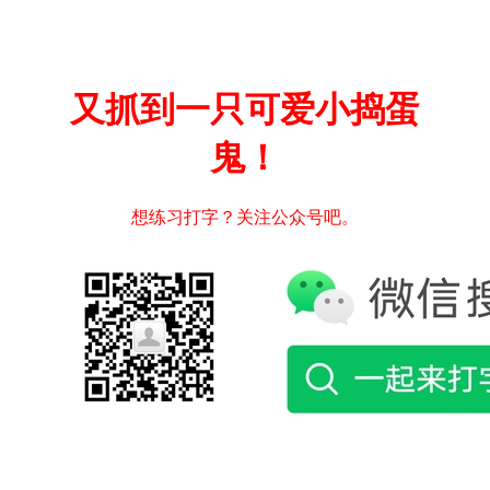
又抓到一只可爱小捣蛋
鬼！
想练习打字？关注公众号吧。