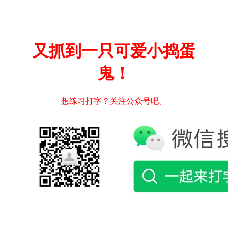
又抓到一只可爱小捣蛋
鬼！
想练习打字？关注公众号吧。