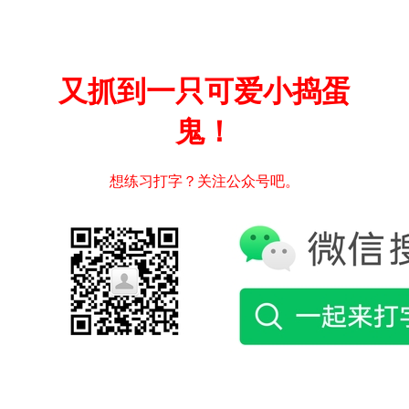
又抓到一只可爱小捣蛋
鬼！
想练习打字？关注公众号吧。