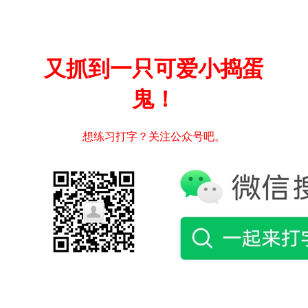
又抓到一只可爱小捣蛋
鬼！
想练习打字？关注公众号吧。