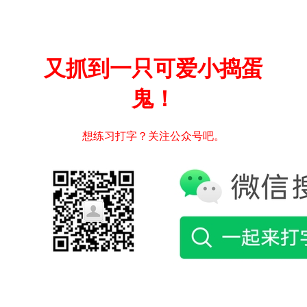
又抓到一只可爱小捣蛋
鬼！
想练习打字？关注公众号吧。