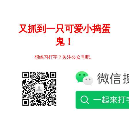
又抓到一只可爱小捣蛋
鬼！
想练习打字？关注公众号吧。