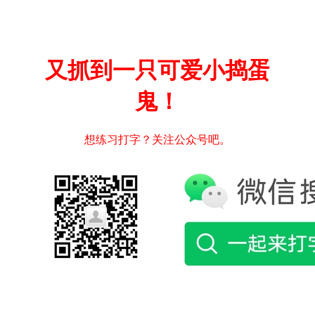
又抓到一只可爱小捣蛋
鬼！
想练习打字？关注公众号吧。