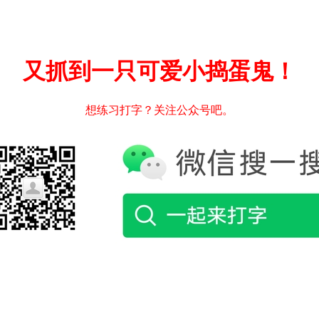
又抓到一只可爱小捣蛋鬼！
想练习打字？关注公众号吧。