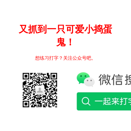
又抓到一只可爱小捣蛋
鬼！
想练习打字？关注公众号吧。