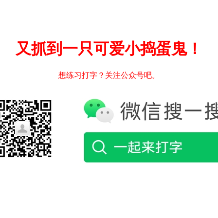
又抓到一只可爱小捣蛋鬼！
想练习打字？关注公众号吧。