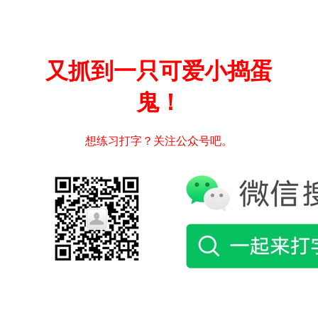
又抓到一只可爱小捣蛋
鬼！
想练习打字？关注公众号吧。