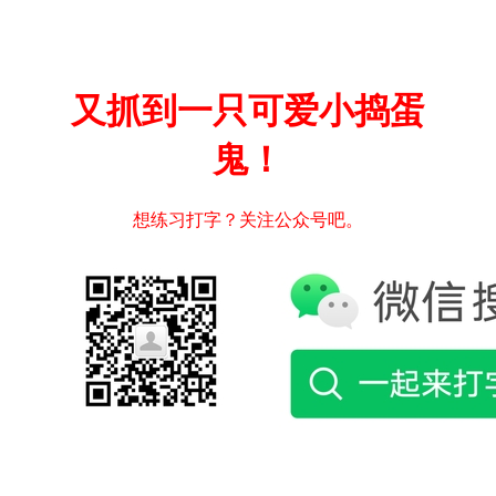
又抓到一只可爱小捣蛋
鬼！
想练习打字？关注公众号吧。